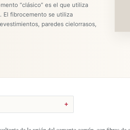
emento “clásico” es el que utiliza
 El fibrocemento se utiliza
evestimientos, paredes cielorrasos,
esultante de la unión del cemento común, con fibras de 