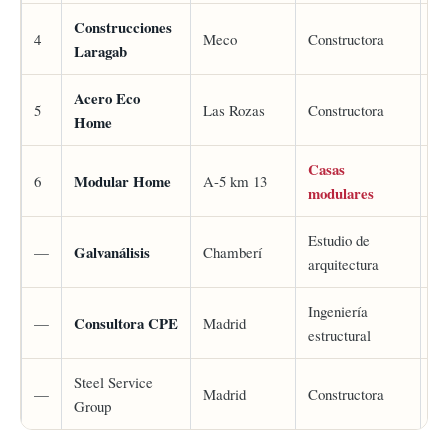
Construcciones
4
Meco
Constructora
3,
Laragab
Acero Eco
2,
5
Las Rozas
Constructora
Home
Casas
Modular Home
3,
6
A-5 km 13
modulares
Estudio de
Galvanálisis
—
Chamberí
5,
arquitectura
Ingeniería
Consultora CPE
—
Madrid
5,
estructural
Steel Service
—
Madrid
Constructora
Si
Group