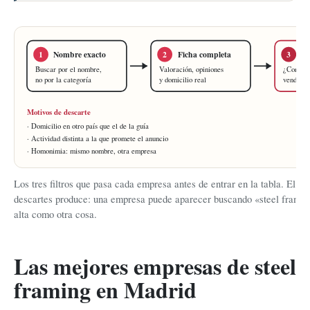
1
Nombre exacto
2
Ficha completa
3
Ac
Buscar por el nombre,
Valoración, opiniones
¿Constru
no por la categoría
y domicilio real
vende ma
Motivos de descarte
· Domicilio en otro país que el de la guía
· Actividad distinta a la que promete el anuncio
· Homonimia: mismo nombre, otra empresa
Los tres filtros que pasa cada empresa antes de entrar en la tabla. El te
descartes produce: una empresa puede aparecer buscando «steel framin
alta como otra cosa.
Las mejores empresas de steel
framing en Madrid