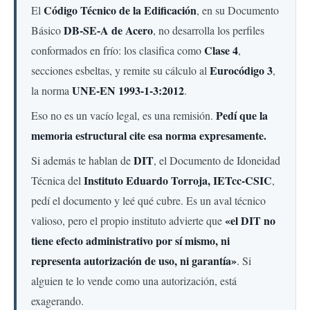
Código Técnico de la Edificación
El
, en su Documento
DB-SE-A de Acero
Básico
, no desarrolla los perfiles
Clase 4
conformados en frío: los clasifica como
,
Eurocódigo 3
secciones esbeltas, y remite su cálculo al
,
UNE-EN 1993-1-3:2012
la norma
.
Pedí que la
Eso no es un vacío legal, es una remisión.
memoria estructural cite esa norma expresamente.
DIT
Si además te hablan de
, el Documento de Idoneidad
Instituto Eduardo Torroja, IETcc-CSIC
Técnica del
,
pedí el documento y leé qué cubre. Es un aval técnico
«el DIT no
valioso, pero el propio instituto advierte que
tiene efecto administrativo por sí mismo, ni
representa autorización de uso, ni garantía»
. Si
alguien te lo vende como una autorización, está
exagerando.