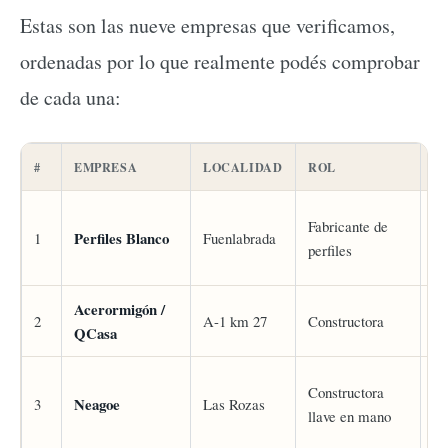
Estas son las nueve empresas que verificamos,
ordenadas por lo que realmente podés comprobar
de cada una:
#
EMPRESA
LOCALIDAD
ROL
G
Fabricante de
Perfiles Blanco
4,
1
Fuenlabrada
perfiles
Acerormigón /
2
A-1 km 27
Constructora
4,
QCasa
Constructora
Neagoe
4,
3
Las Rozas
llave en mano