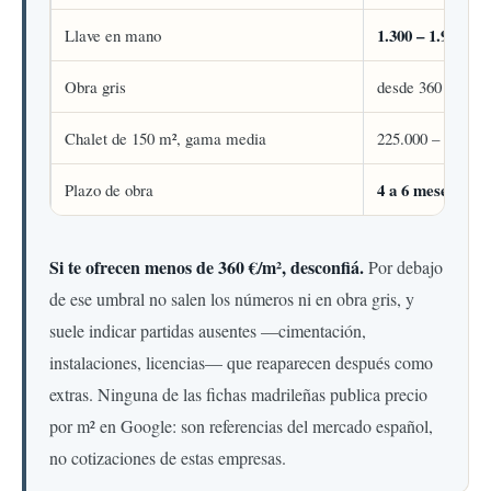
1.300 – 1.900 €/m
Llave en mano
Obra gris
desde 360 €/m²
Chalet de 150 m², gama media
225.000 – 255.00
4 a 6 meses
frent
Plazo de obra
Si te ofrecen menos de 360 €/m², desconfiá.
Por debajo
de ese umbral no salen los números ni en obra gris, y
suele indicar partidas ausentes —cimentación,
instalaciones, licencias— que reaparecen después como
extras. Ninguna de las fichas madrileñas publica precio
por m² en Google: son referencias del mercado español,
no cotizaciones de estas empresas.