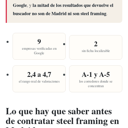
Google
la mitad de los resultados que devuelve el
, y
buscador no son de Madrid ni son steel framing
.
9
2
empresas verificadas en
sin ficha localizable
Google
2,4 a 4,7
A-1 y A-5
el rango real de valoraciones
los corredores donde se
concentran
Lo que hay que saber antes
de contratar steel framing en